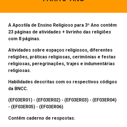
A Apostila de Ensino Religioso para
3
º Ano contém
23 páginas de atividades
+ livrinho das religi
ões
com
8
páginas.
Atividades sobre espaços
religiosos, diferentes
religiões, práticas religiosas, cerimônias e festas
religiosas, peregrinações, trajes e indumentárias
religiosas.
Habilidades descritas com os respectivos códigos
da BNCC.
(EF03ER01) - (EF03ER02) - (EF03ER03) - (EF03ER04)
- (EF03ER05) - (EF03ER06)
Contém caderno de respostas.