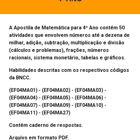
A Apostila de Matemática para
4
º Ano contém 50
atividades que envolvem números até a
dezena
de
milhar, adição, subtração, multiplicação e d
ivisão
(cálculos e problemas),
frações
, números
rac
ionais, sistema monetário,
tabelas
e
gráficos.
Habilidades descritas com os respectivos códigos
da BNCC.
(EF04MA01) - (EF04MA02) - (EF04MA03) -
(EF04MA04) - (EF04MA05) - (EF04MA06) -
(EF04MA07) - (EF04MA09) - (EF04MA10) -
(EF04MA11) - (EF04MA27)
Contém caderno de respostas.
Arquivo em formato PDF.