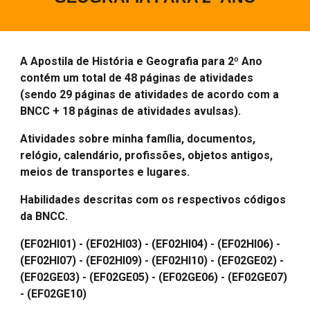
A
Apostila de História e Geografia para
2
º Ano
contém um total de 4
8
páginas de atividades
(sendo 2
9
páginas de atividades de acordo com a
BNCC +
18
páginas de atividades avulsas).
Atividades sobre
minha família, documentos,
relógio, calendário, profissões, objetos antigos,
meios de transportes e lugares
.
Habilidades descritas com os respectivos códigos
da BNCC.
(EF02HI01) - (EF02HI03) - (EF02HI04) - (EF02HI06) -
(EF02HI07) - (EF02HI09) - (EF02HI10) - (EF02GE02) -
(EF02GE03) -
(EF02GE0
5
) - (EF02GE0
6
) - (EF02GE0
7
)
- (EF02GE
10
)